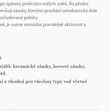
po úplném prořezání stálých zubů. Na přední
pevňují zámky, kterými prochází ortodontický drát
o požadované polohy.
ně, je nutné rovnátka pravidelně aktivovat a
é
eriálů: keramické zámky, kovové zámky,
td.
ní a vhodná pro všechny typy vad včetně