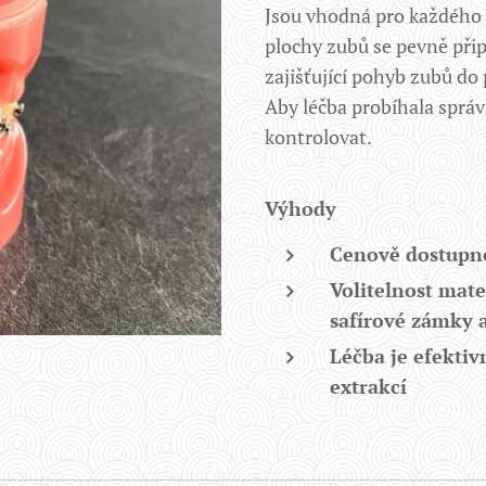
Jsou vhodná pro každého 
plochy zubů se pevně při
zajišťující pohyb zubů d
Aby léčba probíhala správ
kontrolovat.
Výhody
Cenově dostupn
Volitelnost mat
safírové zámky a
Léčba je efektiv
extrakcí