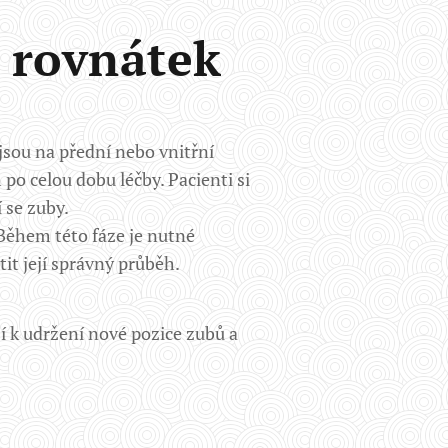
 rovnátek
jsou na přední nebo vnitřní
po celou dobu léčby. Pacienti si
 se zuby.
Během této fáze je nutné
it její správný průběh.
í k udržení nové pozice zubů a