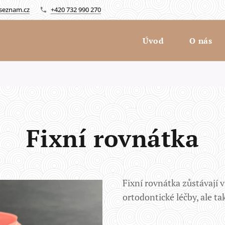
seznam.cz
+420 732 990 270
Úvod
O nás
Fixní rovnátka
Fixní rovnátka zůstávají
ortodontické léčby, ale 