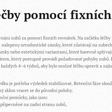
éčby pomocí fixních
vnání zubů za pomoci fixních rovnátek. Na začátku léčby 
nalepeny ortodontické zámky, které zůstávají na zubech 
ky nebo estetickými variantami, které barevně splývají
rátem, který postupně provádí požadované pohyby zubů. 
každých 4–6 týdnů, aby bylo možné léčbu upravit a zajist
ku je potřeba výsledek stabilizovat. Retenční fáze slouž
ený sklon vracet se do původní polohy.
nční pomůcky, jako jsou:
 připevněné na zadní stranu zubů,