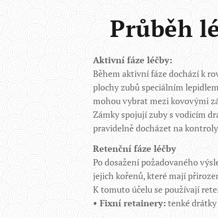
Průběh l
Aktivní fáze léčby:
Během aktivní fáze dochází k ro
plochy zubů speciálním lepidlem 
mohou vybrat mezi kovovými zám
Zámky spojují zuby s vodicím d
pravidelně docházet na kontroly 
Retenční fáze léčby
Po dosažení požadovaného výsled
jejich kořenů, které mají přiroz
K tomuto účelu se používají rete
• Fixní retainery:
tenké drátky